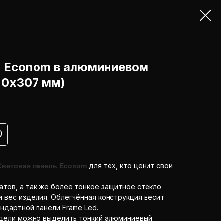
ь Econom в алюминиевом
20x307 мм)
для тех, кто ценит свои
Световая панель Econom
тов, а так же более тонкое защитное стекло
 и вес изделия. Облегчённая конструкция весит
андартной панели Frame Led.
дели можно выделить тонкий алюминиевый