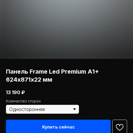
Панель Frame Led Premium А1+
624х871х22 мм
13 190
₽
Количество сторон
Купить сейчас